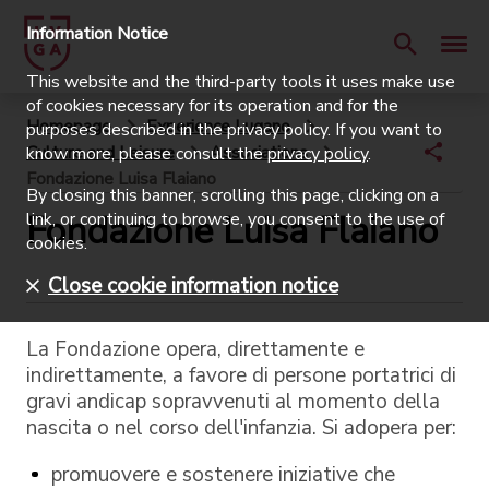
Information Notice
This website and the third-party tools it uses make use
of cookies necessary for its operation and for the
Homepage
Experience Lugano
purposes described in the privacy policy. If you want to
Culture and Leisure
Associations
know more, please consult the
privacy policy
.
Fondazione Luisa Flaiano
By closing this banner, scrolling this page, clicking on a
Fondazione Luisa Flaiano
link, or continuing to browse, you consent to the use of
cookies.
Close cookie information notice
La Fondazione opera, direttamente e
indirettamente, a favore di persone portatrici di
gravi andicap sopravvenuti al momento della
nascita o nel corso dell'infanzia. Si adopera per:
promuovere e sostenere iniziative che