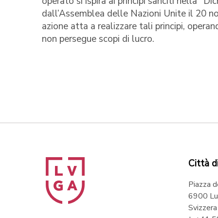
operato si ispira ai principi sanciti nella "Di
dall’Assemblea delle Nazioni Unite il 20 n
azione atta a realizzare tali principi, oper
non persegue scopi di lucro.
Città d
Piazza d
6900 Lu
Svizzera