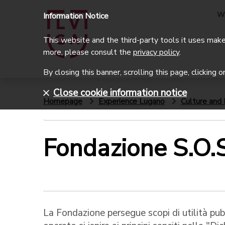
W
Information Notice
This website and the third-party tools it uses make 
more, please consult the
privacy policy
.
By closing this banner, scrolling this page, clicking 
Close cookie information notice
Homepage
Experience Lugano
Culture and 
Fondazione S.O.
La Fondazione persegue scopi di utilità pub