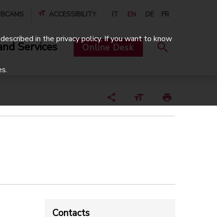
BCAMS
ACCESSIBILITY
IT
EN
DE
FR
described in the privacy policy. If you want to know
and Services
Online Desk
es.
Contacts