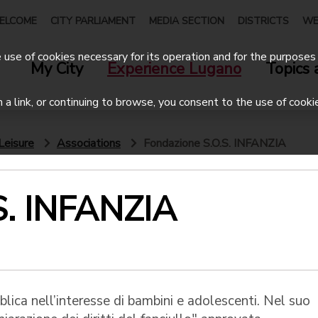
ELCOME
CITY PARLIAMENT
MEDIA SECTION
DISTRICTS
WE
use of cookies necessary for its operation and for the purposes 
My City
Experience Lugano
Topics 
on a link, or continuing to browse, you consent to the use of cooki
Leisure
Associations
Fondazione S.O.S. INFANZIA
S. INFANZIA
blica nell’interesse di bambini e adolescenti. Nel suo