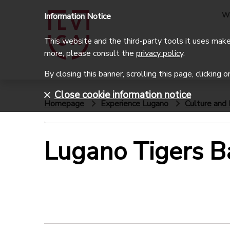
W
Information Notice
This website and the third-party tools it uses make 
more, please consult the
privacy policy
.
By closing this banner, scrolling this page, clicking 
Close cookie information notice
Homepage
Experience Lugano
Culture and 
Lugano Tigers B