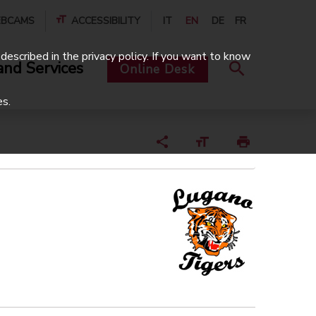
BCAMS
ACCESSIBILITY
IT
EN
DE
FR
described in the privacy policy. If you want to know
and Services
Online Desk
es.