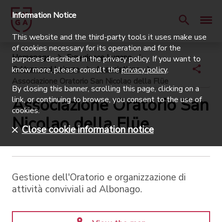
Information Notice
This website and the third-party tools it uses make use
of cookies necessary for its operation and for the
Homepage
Experience Lugano
purposes described in the privacy policy. If you want to
Culture and Leisure
Associations
know more, please consult the
privacy policy
.
Associazione Oratorio San Nicolao della Flüe
By closing this banner, scrolling this page, clicking on a
Associazione Oratorio San
link, or continuing to browse, you consent to the use of
cookies.
Nicolao della Flüe
Close cookie information notice
Gestione dell'Oratorio e organizzazione di
attività conviviali ad Albonago.