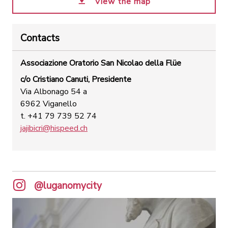
View the map
Contacts
Associazione Oratorio San Nicolao della Flüe
c/o Cristiano Canuti, Presidente
Via Albonago 54 a
6962 Viganello
t. +41 79 739 52 74
jajibicri@hispeed.ch
@luganomycity