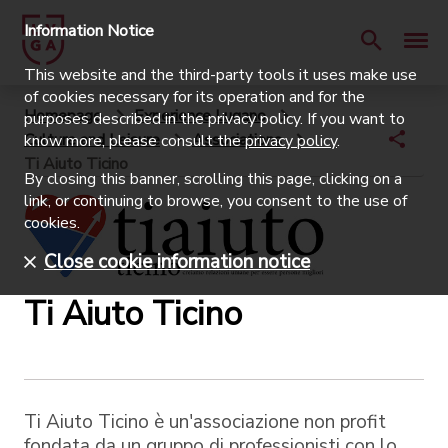
Information Notice
This website and the third-party tools it uses make use
of cookies necessary for its operation and for the
Homepage
Experience Lugano
purposes described in the privacy policy. If you want to
Culture and Leisure
Associations
know more, please consult the
privacy policy
.
Ti Aiuto Ticino
By closing this banner, scrolling this page, clicking on a
link, or continuing to browse, you consent to the use of
cookies.
Close cookie information notice
Ti Aiuto Ticino
Ti Aiuto Ticino è un'associazione non profit
fondata da un gruppo di professionisti con lo