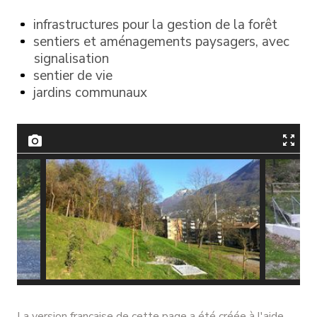
infrastructures pour la gestion de la forêt
sentiers et aménagements paysagers, avec
signalisation
sentier de vie
jardins communaux
Area naturalistica
Camera d
La version française de cette page a été créée à l'aide