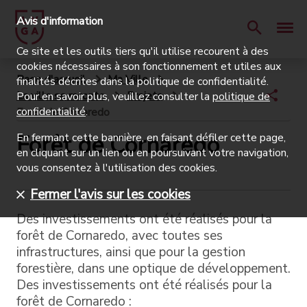
Avis d'information
Ce site et les outils tiers qu'il utilise recourent à des
cookies nécessaires à son fonctionnement et utiles aux
Page d'accueil
Ma Ville
finalités décrites dans la politique de confidentialité.
La ville se raconte
Projets
Pour en savoir plus, veuillez consulter la
politique de
confidentialité
.
Forêt de Cornaredo
Forêt de Cornaredo
En fermant cette bannière, en faisant défiler cette page,
en cliquant sur un lien ou en poursuivant votre navigation,
vous consentez à l'utilisation des cookies.
Fermer l'avis sur les cookies
Des investissements ont été réalisés pour la
forêt de Cornaredo, avec toutes ses
infrastructures, ainsi que pour la gestion
forestière, dans une optique de développement.
Des investissements ont été réalisés pour la
forêt de Cornaredo :