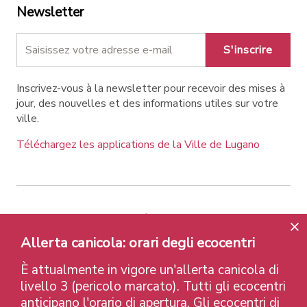
Newsletter
S'inscrire
Inscrivez-vous à la newsletter pour recevoir des mises à
jour, des nouvelles et des informations utiles sur votre
ville.
Téléchargez les applications de la Ville de Lugano
Contatti
Liens
Avis légal
Politique de confidentialité
Labels et Distinctions
Allerta canicola: orari degli ecocentri
Credits
È attualmente in vigore un'allerta canicola di
© 2026 Città di Lugano
livello 3 (pericolo marcato). Tutti gli ecocentri
anticipano l'orario di apertura. Gli ecocentri di