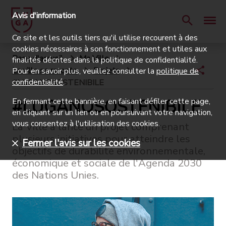
Avis d'information
Ce site et les outils tiers qu'il utilise recourent à des
cookies nécessaires à son fonctionnement et utiles aux
Page d'accueil
Ma Ville
finalités décrites dans la politique de confidentialité.
La ville se raconte
Projets
Pour en savoir plus, veuillez consulter la
politique de
confidentialité
.
#LUGANOSOSTENIBILE
#LUGANOSOSTENIBILE
En fermant cette bannière, en faisant défiler cette page,
en cliquant sur un lien ou en poursuivant votre navigation,
vous consentez à l'utilisation des cookies.
La Ville a lancé un projet comprenant
plusieurs initiatives pour atteindre les
Fermer l'avis sur les cookies
objectifs de durabilité environnementale,
économique et sociale de l'Agenda 2030
des Nations Unies.