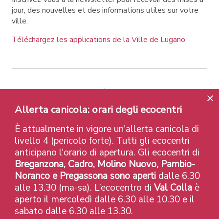
jour, des nouvelles et des informations utiles sur votre
ville.
Téléchargez les applications de la Ville de Lugano
Contatti
Liens
Avis légal
Politique de confidentialité
Labels et Distinctions
Allerta canicola: orari degli ecocentri
Credits
È attualmente in vigore un'allerta canicola di
© 2026 Città di Lugano
livello 4 (pericolo forte). Tutti gli ecocentri
anticipano l'orario di apertura. Gli ecocentri di
Breganzona, Cadro, Molino Nuovo, Pambio-
Noranco e Pregassona sono aperti
dalle 6.30
alle 13.30 (ma-sa). L’ecocentro di
Val Colla
è
aperto il mercoledì dalle 6.30 alle 10.30 e il
sabato dalle 6.30 alle 13.30.