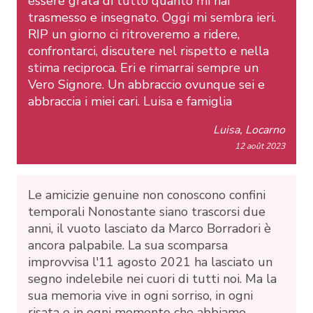
essere grata di tutto quanto mi hai
trasmesso e insegnato. Oggi mi sembra ieri.
RIP un giorno ci ritroveremo a ridere,
confrontarci, discutere nel rispetto e nella
stima reciproca. Eri e rimarrai sempre un
Vero Signore. Un abbraccio ovunque sei e
abbraccia i miei cari. Luisa e famiglia
Luisa, Locarno
12 août 2023
Le amicizie genuine non conoscono confini
temporali Nonostante siano trascorsi due
anni, il vuoto lasciato da Marco Borradori è
ancora palpabile. La sua scomparsa
improvvisa l'11 agosto 2021 ha lasciato un
segno indelebile nei cuori di tutti noi. Ma la
sua memoria vive in ogni sorriso, in ogni
risata e in ogni momento che abbiamo