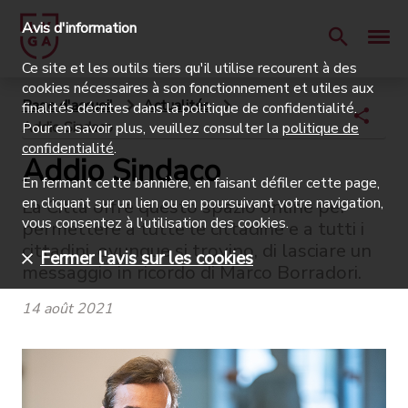
Avis d'information
Ce site et les outils tiers qu'il utilise recourent à des
cookies nécessaires à son fonctionnement et utiles aux
Page d'accueil
Actualités
finalités décrites dans la politique de confidentialité.
Addio Sindaco
Pour en savoir plus, veuillez consulter la
politique de
confidentialité
.
Addio Sindaco
En fermant cette bannière, en faisant défiler cette page,
en cliquant sur un lien ou en poursuivant votre navigation,
La Città offre questo spazio online per
vous consentez à l'utilisation des cookies.
permettere a tutte le cittadine e a tutti i
cittadini, ovunque si trovino, di lasciare un
Fermer l'avis sur les cookies
messaggio in ricordo di Marco Borradori.
14 août 2021