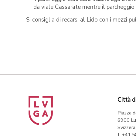
da viale Cassarate mentre il parcheggio
Si consiglia di recarsi al Lido con i mezzi pub
Città d
Piazza d
6900 Lu
Svizzera
t. +41 