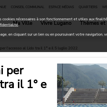
ENUE
CONSEIL COMMUNAL
ESPACE MÉDIAS
QUARTIERS
WE
 des cookies nécessaires à son fonctionnement et utiles aux finalit
Ma Ville
Vivre Lugano
Thèmes et 
fidentialité
.
age, en cliquant sur un lien ou en poursuivant votre navigation, v
r l'accesso al Lido tra il 1° e il 5 luglio 2022
i per
tra il 1° e