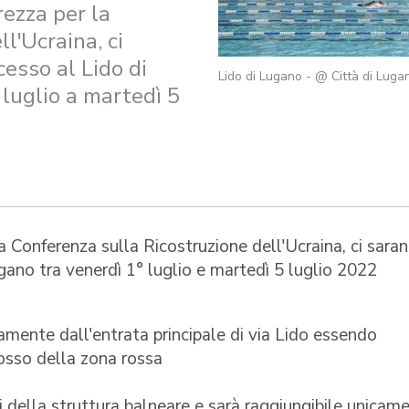
rezza per la
l'Ucraina, ci
esso al Lido di
Lido di Lugano - @ Città di Luga
luglio a martedì 5
la Conferenza sulla Ricostruzione dell'Ucraina, ci sara
gano tra venerdì 1° luglio e martedì 5 luglio 2022
amente dall'entrata principale di via Lido essendo
dosso della zona rossa
ti della struttura balneare e sarà raggiungibile unicam