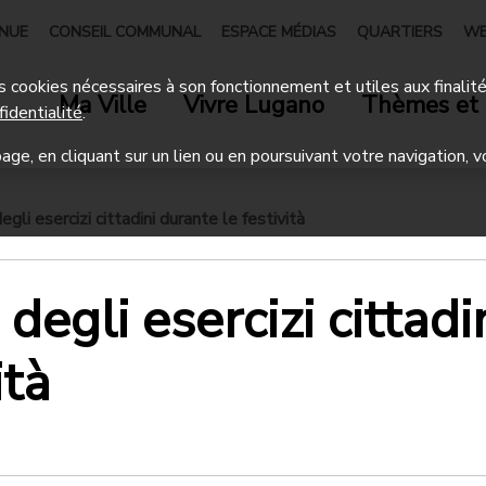
ENUE
CONSEIL COMMUNAL
ESPACE MÉDIAS
QUARTIERS
WE
 des cookies nécessaires à son fonctionnement et utiles aux finalit
Ma Ville
Vivre Lugano
Thèmes et 
fidentialité
.
age, en cliquant sur un lien ou en poursuivant votre navigation, v
egli esercizi cittadini durante le festività
degli esercizi cittadi
ità