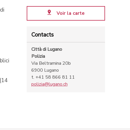
di
Voir la carte
Contacts
Città di Lugano
Polizia
lici
Via Beltramina 20b
6900 Lugano
t. +41 58 866 81 11
 (14
polizia@lugano.ch