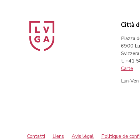
Città d
Piazza d
6900 Lu
Svizzera
t. +41 
Carte
Lun-Ven
Contatti
Liens
Avis légal
Politique de confi