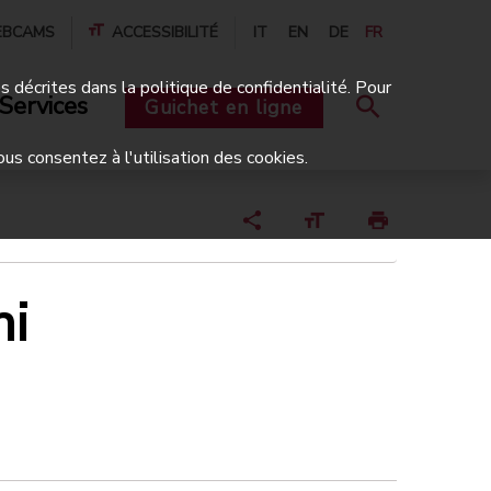
BCAMS
ACCESSIBILITÉ
IT
EN
DE
FR
és décrites dans la politique de confidentialité. Pour
Services
Guichet en ligne
ous consentez à l'utilisation des cookies.
ni