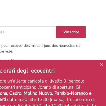
S'inscrire
 pour recevoir des mises à jour, des nouvelles et
re ville.
de la Ville de Lugano
: orari degli ecocentri
re un'allerta canicola di livello 3 (pericolo
ocentri anticipano l'orario di apertura. Gli
ona, Cadro, Molino Nuovo, Pambio-Noranco e
rti
dalle 6.30 alle 13.30 (ma-sa). L’ecocentro di
 mercoledì dalle 6.30 alle 10.30 e il sabato dalle