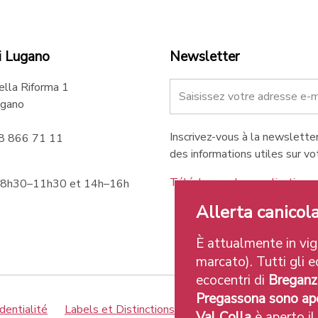
i Lugano
Newsletter
ella Riforma 1
gano
Inscrivez-vous à la newsletter
58 866 71 11
des informations utiles sur vot
Téléchargez les applications 
 8h30–11h30 et 14h–16h
Allerta canicola
È attualmente in vigo
marcato). Tutti gli ec
ecocentri di
Breganz
Pregassona sono ape
dentialité
Labels et Distinctions
Credits
Val Colla
è aperto il