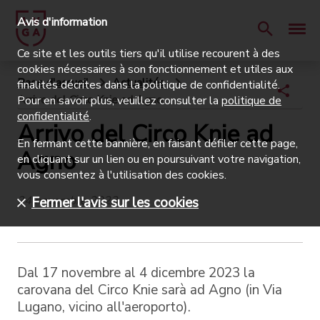
Avis d'information
Ce site et les outils tiers qu'il utilise recourent à des
cookies nécessaires à son fonctionnement et utiles aux
Page d'accueil
Actualités
finalités décrites dans la politique de confidentialité.
Arrivo del Circo Knie ad Agno
Pour en savoir plus, veuillez consulter la
politique de
confidentialité
.
Arrivo del Circo Knie ad
En fermant cette bannière, en faisant défiler cette page,
Agno
en cliquant sur un lien ou en poursuivant votre navigation,
vous consentez à l'utilisation des cookies.
24 novembre 2023
Fermer l'avis sur les cookies
Dal 17 novembre al 4 dicembre 2023 la
carovana del Circo Knie sarà ad Agno (in Via
Lugano, vicino all'aeroporto).