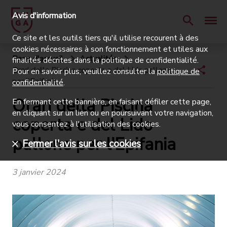
Avis d'information
Ce site et les outils tiers qu'il utilise recourent à des
cookies nécessaires à son fonctionnement et utiles aux
Page d'accueil
Actualités
finalités décrites dans la politique de confidentialité.
Orari della Piscina coperta e del Lido pallone
Pour en savoir plus, veuillez consulter la
politique de
per l'Epifania
confidentialité
.
Orari della Piscina
En fermant cette bannière, en faisant défiler cette page,
en cliquant sur un lien ou en poursuivant votre navigation,
coperta e del Lido
vous consentez à l'utilisation des cookies.
pallone per l'Epifania
Fermer l'avis sur les cookies
3 janvier 2024