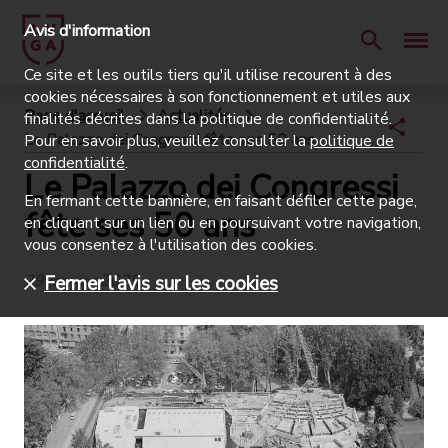
Avis d'information
Ce site et les outils tiers qu'il utilise recourent à des
cookies nécessaires à son fonctionnement et utiles aux
Page d'accueil
Actualités
finalités décrites dans la politique de confidentialité.
Le Palazzo dei Congressi fête ses 50 ans
Pour en savoir plus, veuillez consulter la
politique de
confidentialité
.
Le Palazzo dei Congressi
En fermant cette bannière, en faisant défiler cette page,
fête ses 50 ans
en cliquant sur un lien ou en poursuivant votre navigation,
vous consentez à l'utilisation des cookies.
29 janvier 2025
Fermer l'avis sur les cookies