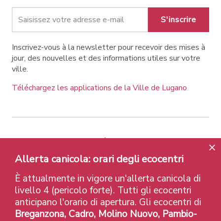
S'inscrire
Inscrivez-vous à la newsletter pour recevoir des mises à
jour, des nouvelles et des informations utiles sur votre
ville.
Téléchargez les applications de la Ville de Lugano
Contatti
Liens
Avis légal
Politique de confidentialité
Labels et Distinctions
Allerta canicola: orari degli ecocentri
Credits
È attualmente in vigore un'allerta canicola di
© 2026 Città di Lugano
livello 4 (pericolo forte). Tutti gli ecocentri
anticipano l'orario di apertura. Gli ecocentri di
Breganzona, Cadro, Molino Nuovo, Pambio-