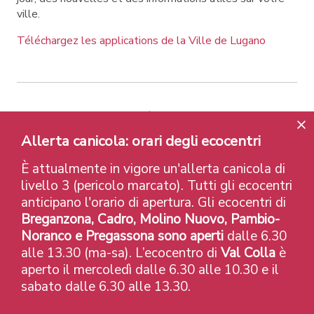
ville.
Téléchargez les applications de la Ville de Lugano
Contatti
Liens
Avis légal
Politique de confidentialité
Labels et Distinctions
Allerta canicola: orari degli ecocentri
Credits
È attualmente in vigore un'allerta canicola di
© 2026 Città di Lugano
livello 3 (pericolo marcato). Tutti gli ecocentri
anticipano l'orario di apertura. Gli ecocentri di
Breganzona, Cadro, Molino Nuovo, Pambio-
Noranco e Pregassona sono aperti
dalle 6.30
alle 13.30 (ma-sa). L’ecocentro di
Val Colla
è
aperto il mercoledì dalle 6.30 alle 10.30 e il
sabato dalle 6.30 alle 13.30.