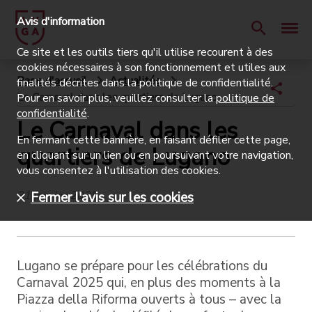
Avis d'information
Ce site et les outils tiers qu'il utilise recourent à des
cookies nécessaires à son fonctionnement et utiles aux
Page d'accueil
Actualités
finalités décrites dans la politique de confidentialité.
Le Carnaval dans les quartiers de Lugano
Pour en savoir plus, veuillez consulter la
politique de
confidentialité
.
Le Carnaval dans les
En fermant cette bannière, en faisant défiler cette page,
quartiers de Lugano
en cliquant sur un lien ou en poursuivant votre navigation,
vous consentez à l'utilisation des cookies.
31 janvier 2025
Fermer l'avis sur les cookies
Lugano se prépare pour les célébrations du
Carnaval 2025 qui, en plus des moments à la
Piazza della Riforma ouverts à tous – avec la