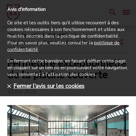
Avis d'information
Ce site et les outils tiers qu'il utilise recourent à des
cookies nécessaires à son fonctionnement et utiles aux
Page d'accueil
Actualités
finalités décrites dans la politique de confidentialité.
Fermeture exceptionnelle de la piscine
Pour en savoir plus, veuillez consulter la
politique de
couverte
confidentialité
.
Fermeture exceptionnelle
En fermant cette bannière, en faisant défiler cette page,
en cliquant sur un lien ou en poursuivant votre navigation,
de la piscine couverte
vous consentez à l'utilisation des cookies.
Fermer l'avis sur les cookies
23 mai 2025