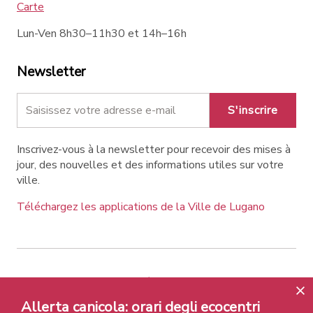
Carte
Lun-Ven 8h30–11h30 et 14h–16h
Newsletter
S'inscrire
Inscrivez-vous à la newsletter pour recevoir des mises à
jour, des nouvelles et des informations utiles sur votre
ville.
Téléchargez les applications de la Ville de Lugano
Contatti
Liens
Avis légal
Allerta canicola: orari degli ecocentri
Politique de confidentialité
Labels et Distinctions