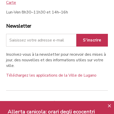
Carte
Lun-Ven 8h30–11h30 et 14h–16h
Newsletter
S'inscrire
Inscrivez-vous à la newsletter pour recevoir des mises à
jour, des nouvelles et des informations utiles sur votre
ville.
Téléchargez les applications de la Ville de Lugano
Contatti
Liens
Avis légal
Allerta canicola: orari degli ecocentri
Politique de confidentialité
Labels et Distinctions