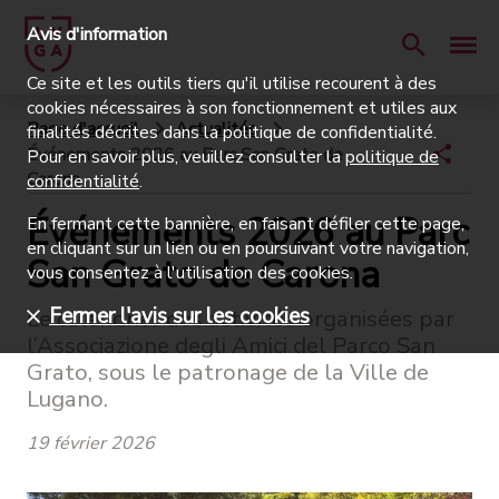
Avis d'information
Ce site et les outils tiers qu'il utilise recourent à des
cookies nécessaires à son fonctionnement et utiles aux
Page d'accueil
Actualités
finalités décrites dans la politique de confidentialité.
Événements 2026 au Parc San Grato de
Pour en savoir plus, veuillez consulter la
politique de
Carona
confidentialité
.
Événements 2026 au Parc
En fermant cette bannière, en faisant défiler cette page,
en cliquant sur un lien ou en poursuivant votre navigation,
San Grato de Carona
vous consentez à l'utilisation des cookies.
Fermer l'avis sur les cookies
Le calendrier des activités organisées par
l’Associazione degli Amici del Parco San
Grato, sous le patronage de la Ville de
Lugano.
19 février 2026