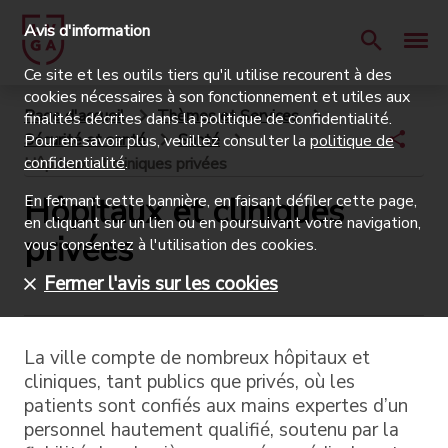
Avis d'information
Ce site et les outils tiers qu'il utilise recourent à des
cookies nécessaires à son fonctionnement et utiles aux
Page d'accueil
Thèmes et Services
finalités décrites dans la politique de confidentialité.
Sécurité et santé
Santé
Pour en savoir plus, veuillez consulter la
politique de
confidentialité
.
Hôpitaux et cliniques privées
Hôpitaux et cliniques
En fermant cette bannière, en faisant défiler cette page,
en cliquant sur un lien ou en poursuivant votre navigation,
privées
vous consentez à l'utilisation des cookies.
Fermer l'avis sur les cookies
La ville compte de nombreux hôpitaux et
cliniques, tant publics que privés, où les
patients sont confiés aux mains expertes d’un
personnel hautement qualifié, soutenu par la