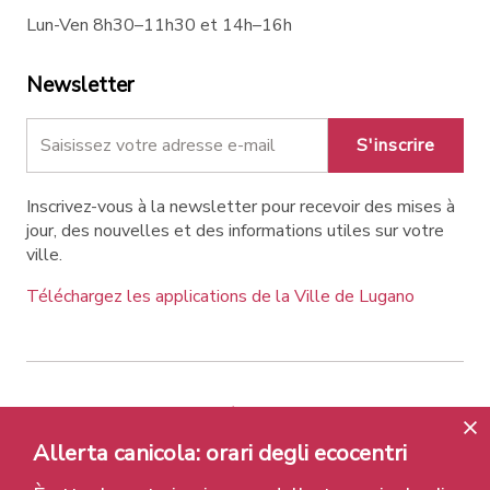
Lun-Ven 8h30–11h30 et 14h–16h
Newsletter
S'inscrire
Inscrivez-vous à la newsletter pour recevoir des mises à
jour, des nouvelles et des informations utiles sur votre
ville.
Téléchargez les applications de la Ville de Lugano
Contatti
Liens
Avis légal
Politique de confidentialité
Labels et Distinctions
Allerta canicola: orari degli ecocentri
Credits