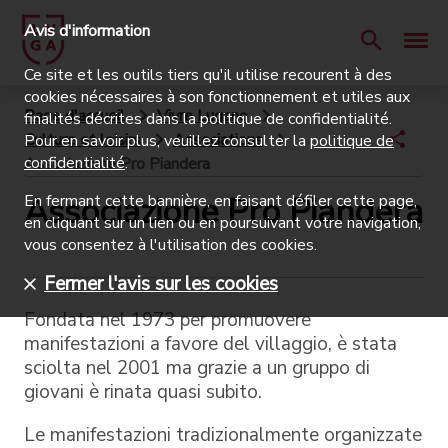
Avis d'information
Ce site et les outils tiers qu'il utilise recourent à des
cookies nécessaires à son fonctionnement et utiles aux
Page d'accueil
Vivre Lugano
finalités décrites dans la politique de confidentialité.
Culture et loisirs
Associations
Pour en savoir plus, veuillez consulter la
politique de
confidentialité
.
Associazione Pro Piandera
Associazione Pro Piandera
En fermant cette bannière, en faisant défiler cette page,
en cliquant sur un lien ou en poursuivant votre navigation,
vous consentez à l'utilisation des cookies.
Fermer l'avis sur les cookies
Fondata nel 1973 per promuovere
manifestazioni a favore del villaggio, è stata
sciolta nel 2001 ma grazie a un gruppo di
giovani è rinata quasi subito.
Le manifestazioni tradizionalmente organizzate