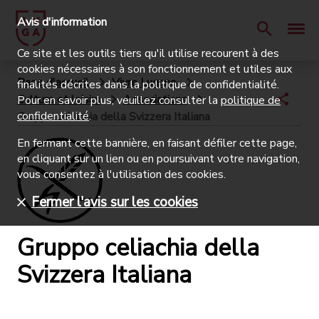
Avis d'information
Ce site et les outils tiers qu'il utilise recourent à des
cookies nécessaires à son fonctionnement et utiles aux
Page d'accueil
Vivre Lugano
finalités décrites dans la politique de confidentialité.
Culture et loisirs
Associations
Pour en savoir plus, veuillez consulter la
politique de
confidentialité
.
Gruppo celiachia della Svizzera Italiana
En fermant cette bannière, en faisant défiler cette page,
en cliquant sur un lien ou en poursuivant votre navigation,
vous consentez à l'utilisation des cookies.
Fermer l'avis sur les cookies
Gruppo celiachia della
Svizzera Italiana