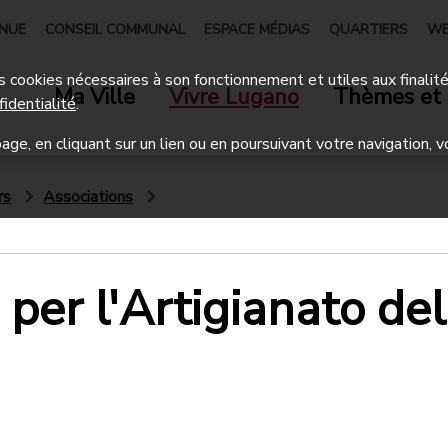
ENUE
CONSEIL COMMUNAL
ESPACE MÉDIAS
QUARTIERS
WE
 des cookies nécessaires à son fonctionnement et utiles aux finalit
Ma Ville
Vivre Lugano
Thèmes et 
fidentialité
.
age, en cliquant sur un lien ou en poursuivant votre navigation, v
rs
Associations
per l'Artigianato del