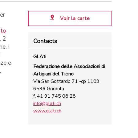
er
Voir la carte
ato
l 2
Contacts
e, i
i
GLAti
nze e
Federazione delle Associazioni di
.
Artigiani del Ticino
Via San Gottardo 71 -cp 1109
6596 Gordola
f. 41 91 745 08 28
info@glati.ch
www.glati.ch