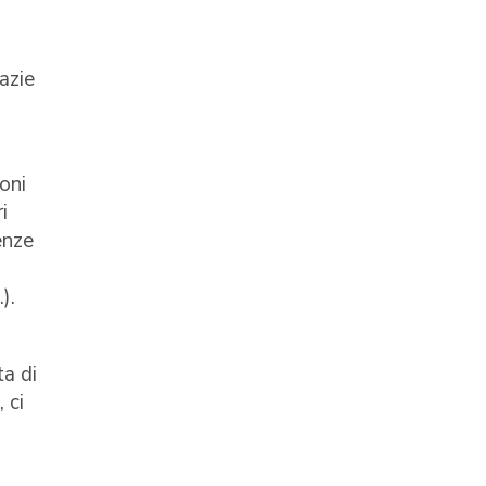
azie
oni
i
enze
).
ta di
 ci