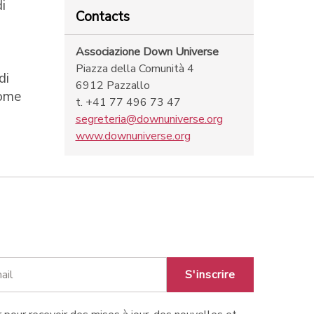
i
Contacts
Associazione Down Universe
Piazza della Comunità 4
di
6912 Pazzallo
rome
t. +41 77 496 73 47
segreteria@downuniverse.org
www.downuniverse.org
S'inscrire