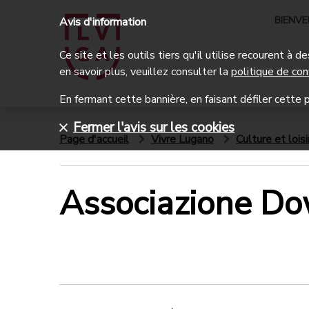
BIENV
Avis d'information
Ce site et les outils tiers qu'il utilise recourent à
en savoir plus, veuillez consulter la
politique de con
En fermant cette bannière, en faisant défiler cette p
Fermer l'avis sur les cookies
Page d'accueil
Vivre Lugano
Culture et loisi
Associazione Do