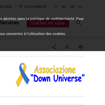
BCAMS
ACCESSIBILITÉ
IT
EN
DE
FR
és décrites dans la politique de confidentialité. Pour
Services
Guichet en ligne
ous consentez à l'utilisation des cookies.