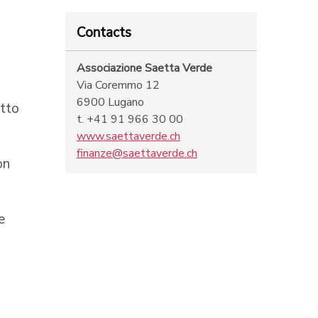
Contacts
Associazione Saetta Verde
Via Coremmo 12
6900 Lugano
atto
t. +41 91 966 30 00
www.saettaverde.ch
finanze@saettaverde.ch
on
e