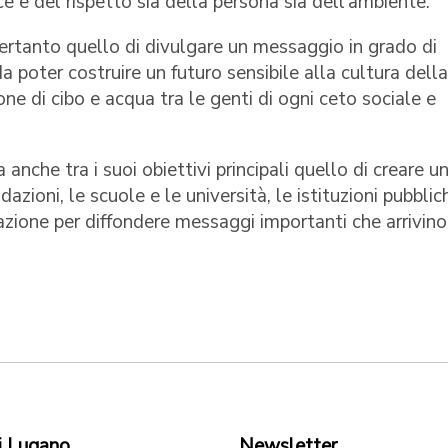
e e del rispetto sia della persona sia dell’ambiente.
è pertanto quello di divulgare un messaggio in grado di
da poter costruire un futuro sensibile alla cultura della
ione di cibo e acqua tra le genti di ogni ceto sociale e
anche tra i suoi obiettivi principali quello di creare u
dazioni, le scuole e le università, le istituzioni pubblic
olazione per diffondere messaggi importanti che arrivino
i Lugano
Newsletter