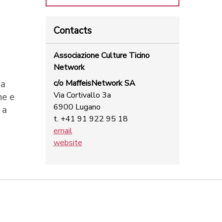
Contacts
Associazione Culture Ticino
Network
na
c/o MaffeisNetwork SA
Via Cortivallo 3a
he e
6900 Lugano
 a
t. +41 91 922 95 18
email
website