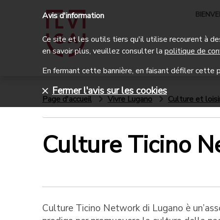
BIENV
Avis d'information
Ce site et les outils tiers qu'il utilise recourent à
en savoir plus, veuillez consulter la
politique de con
En fermant cette bannière, en faisant défiler cette p
Fermer l'avis sur les cookies
Page d'accueil
Vivre Lugano
Culture et loisi
Culture Ticino 
Culture Ticino Network di Lugano è un’assoc