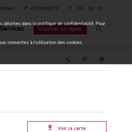
BCAMS
ACCESSIBILITÉ
IT
EN
DE
FR
és décrites dans la politique de confidentialité. Pour
Services
Guichet en ligne
ous consentez à l'utilisation des cookies.
Voir la carte