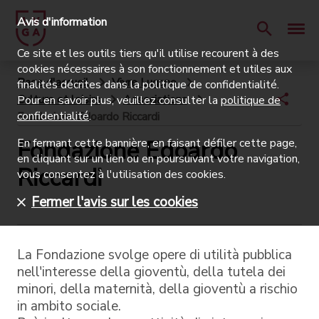
Avis d'information
Ce site et les outils tiers qu'il utilise recourent à des
cookies nécessaires à son fonctionnement et utiles aux
Page d'accueil
Vivre Lugano
finalités décrites dans la politique de confidentialité.
Culture et loisirs
Associations
Pour en savoir plus, veuillez consulter la
politique de
confidentialité
.
Fondazione Edoardo Riccardi
Fondazione Edoardo
En fermant cette bannière, en faisant défiler cette page,
en cliquant sur un lien ou en poursuivant votre navigation,
Riccardi
vous consentez à l'utilisation des cookies.
Fermer l'avis sur les cookies
La Fondazione svolge opere di utilità pubblica
nell'interesse della gioventù, della tutela dei
minori, della maternità, della gioventù a rischio
in ambito sociale.