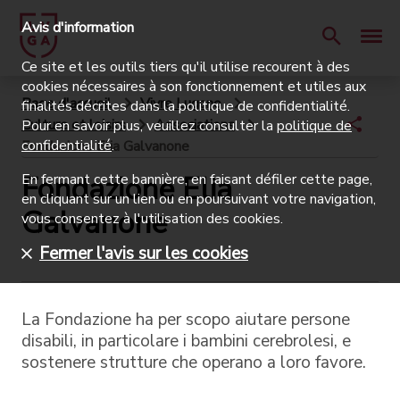
Avis d'information
Ce site et les outils tiers qu'il utilise recourent à des
cookies nécessaires à son fonctionnement et utiles aux
Page d'accueil
Vivre Lugano
finalités décrites dans la politique de confidentialité.
Culture et loisirs
Associations
Pour en savoir plus, veuillez consulter la
politique de
confidentialité
.
Fondazione Elia Galvanone
Fondazione Elia
En fermant cette bannière, en faisant défiler cette page,
en cliquant sur un lien ou en poursuivant votre navigation,
Galvanone
vous consentez à l'utilisation des cookies.
Fermer l'avis sur les cookies
La Fondazione ha per scopo aiutare persone
disabili, in particolare i bambini cerebrolesi, e
sostenere strutture che operano a loro favore.