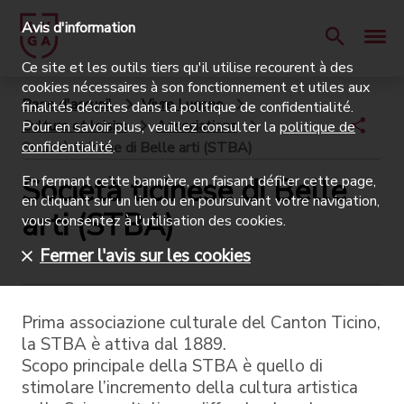
Avis d'information
Ce site et les outils tiers qu'il utilise recourent à des
cookies nécessaires à son fonctionnement et utiles aux
Page d'accueil
Vivre Lugano
finalités décrites dans la politique de confidentialité.
Culture et loisirs
Associations
Pour en savoir plus, veuillez consulter la
politique de
confidentialité
.
Società ticinese di Belle arti (STBA)
Società ticinese di Belle
En fermant cette bannière, en faisant défiler cette page,
en cliquant sur un lien ou en poursuivant votre navigation,
arti (STBA)
vous consentez à l'utilisation des cookies.
Fermer l'avis sur les cookies
Prima associazione culturale del Canton Ticino,
la STBA è attiva dal 1889.
Scopo principale della STBA è quello di
stimolare l’incremento della cultura artistica