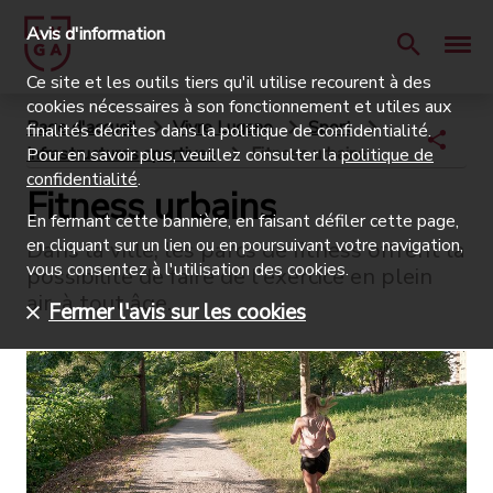
Avis d'information
Ce site et les outils tiers qu'il utilise recourent à des
cookies nécessaires à son fonctionnement et utiles aux
Page d'accueil
Vivre Lugano
Sport
finalités décrites dans la politique de confidentialité.
Infrastructures sportives
Fitness urbains
Pour en savoir plus, veuillez consulter la
politique de
confidentialité
.
Fitness urbains
En fermant cette bannière, en faisant défiler cette page,
en cliquant sur un lien ou en poursuivant votre navigation,
Dans la ville, les parcs de fitness offrent la
vous consentez à l'utilisation des cookies.
possibilité de faire de l'exercice en plein
air, à tout âge.
Fermer l'avis sur les cookies