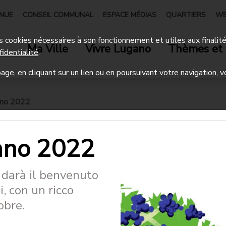
ENUE
CONSEIL COMMUNAL
ESPACE MÉDIAS
QUARTIERS
WE
 des cookies nécessaires à son fonctionnement et utiles aux finalit
Ma Ville
Vivre Lugano
Thèmes et 
fidentialité
.
age, en cliquant sur un lien ou en poursuivant votre navigation, v
nno 2022
nno 2022
 darà il benvenuto
, con un ricco
obre.