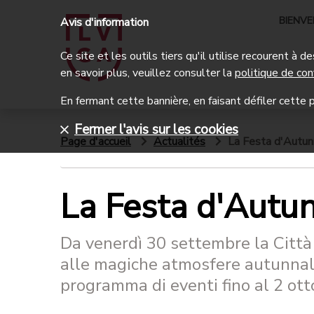
BIENV
Avis d'information
Ce site et les outils tiers qu'il utilise recourent à
en savoir plus, veuillez consulter la
politique de con
En fermant cette bannière, en faisant défiler cette p
Fermer l'avis sur les cookies
Page d'accueil
Actualités
La Festa d'Autu
La Festa d'Autu
Da venerdì 30 settembre la Città
alle magiche atmosfere autunnali
programma di eventi fino al 2 ott