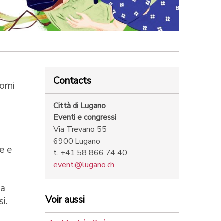
Contacts
orni
Città di Lugano
Eventi e congressi
Via Trevano 55
6900 Lugano
le e
t. +41 58 866 74 40
eventi@lugano.ch
la
Voir aussi
i.