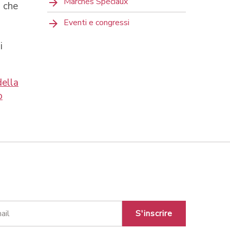
Marchés Spéciaux
o che
Eventi e congressi
i
ella
o
S'inscrire