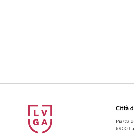
Città d
Piazza d
6900 Lu