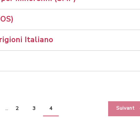
SOS)
igioni Italiano
Suivant
...
2
3
4