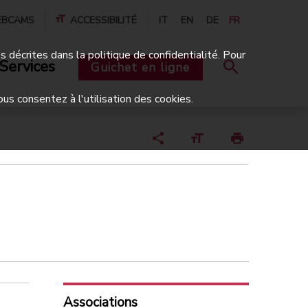
BCAMS
ACCESSIBILITÉ
IT
EN
DE
FR
és décrites dans la politique de confidentialité. Pour
Services
Guichet en ligne
ous consentez à l'utilisation des cookies.
Associations