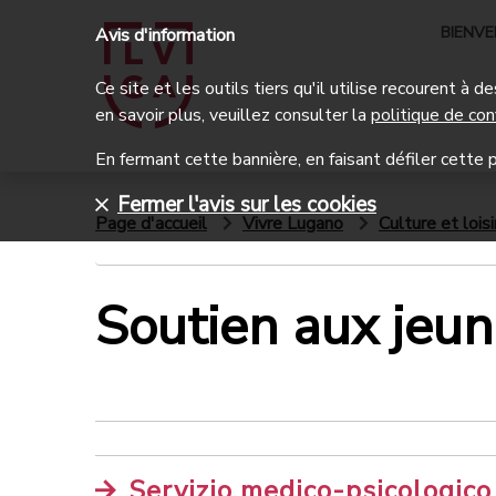
BIENV
Avis d'information
Ce site et les outils tiers qu'il utilise recourent à
en savoir plus, veuillez consulter la
politique de con
En fermant cette bannière, en faisant défiler cette p
Fermer l'avis sur les cookies
Page d'accueil
Vivre Lugano
Culture et loisi
Soutien aux jeu
Servizio medico-psicologico