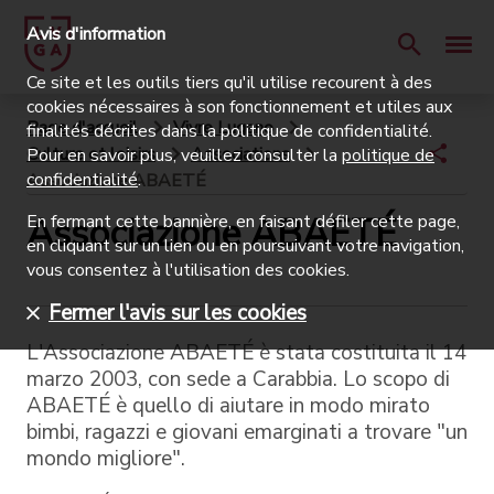
Avis d'information
Ce site et les outils tiers qu'il utilise recourent à des
cookies nécessaires à son fonctionnement et utiles aux
Page d'accueil
Vivre Lugano
finalités décrites dans la politique de confidentialité.
Culture et loisirs
Associations
Pour en savoir plus, veuillez consulter la
politique de
confidentialité
.
Associazione ABAETÉ
Associazione ABAETÉ
En fermant cette bannière, en faisant défiler cette page,
en cliquant sur un lien ou en poursuivant votre navigation,
vous consentez à l'utilisation des cookies.
Fermer l'avis sur les cookies
L'Associazione ABAETÉ è stata costituita il 14
marzo 2003, con sede a Carabbia. Lo scopo di
ABAETÉ è quello di aiutare in modo mirato
bimbi, ragazzi e giovani emarginati a trovare "un
mondo migliore".