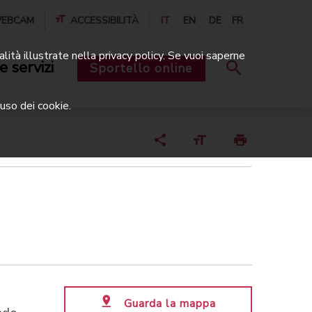
EBCAM
ACCESSIBILITÀ
IT
EN
DE
FR
alità illustrate nella privacy policy. Se vuoi saperne
e servizi
Sportello online
uso dei cookie.
Guarda la mappa