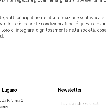
bimbi, ragazzi e giovani emarginati a trovare "un mo
le, volti principalmente alla formazione scolastica e
ivo finale è creare le condizioni affinché questi giovani
loro di integrarsi dignitosamente nella società, cosa
i.
i Lugano
Newsletter
ella Riforma 1
gano