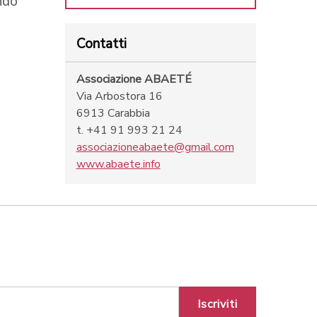
ndo
Contatti
Associazione ABAETÉ
Via Arbostora 16
6913 Carabbia
t. +41 91 993 21 24
associazioneabaete@gmail.com
www.abaete.info
Iscriviti