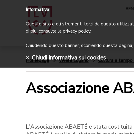
BEN
Informativa
Questo sito e gli strumenti terzi da questo utilizzati
di più, consulta la
privacy policy
.
Chiudendo questo banner, scorrendo questa pagina, c
Chiudi informativa sui cookies
Homepage
Vivere Lugano
Cultura e tempo 
Associazione A
L'Associazione ABAETÉ è stata costituita 