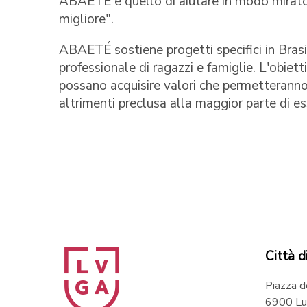
ABAETÉ è quello di aiutare in modo mirato 
migliore".
ABAETÉ sostiene progetti specifici in Brasi
professionale di ragazzi e famiglie. L'obiett
possano acquisire valori che permetteranno 
altrimenti preclusa alla maggior parte di ess
Città d
Piazza d
6900 Lu