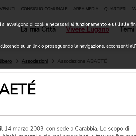
VENUTI
CONSIGLIO COMUNALE
AREA MEDIA
QUARTIERI
W
 si avvalgono di cookie necessari al funzionamento e utili alle fin
La mia Città
Vivere Lugano
Temi 
liccando su un link o proseguendo la navigazione, acconsenti all’
libero
Associazioni
Associazione ABAETÉ
BAETÉ
il 14 marzo 2003, con sede a Carabbia. Lo scopo di