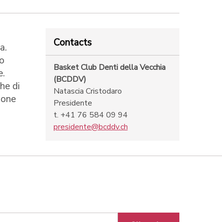
Contacts
a.
 o
Basket Club Denti della Vecchia
e.
(BCDDV)
he di
Natascia Cristodaro
ione
Presidente
t. +41 76 584 09 94
presidente@bcddv.ch