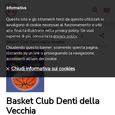
Informativa
Questo sito e gli strumenti terzi da questo utilizzati si
avvalgono di cookie necessari al funzionamento e utili
Homepage
Vivere Lugano
alle finalità illustrate nella privacy policy. Se vuoi
Cultura e tempo libero
Associazioni
saperne di più, consulta la
privacy policy
.
Basket Club Denti della Vecchia
Chiudendo questo banner, scorrendo questa pagina,
cliccando su un link o proseguendo la navigazione,
acconsenti all’uso dei cookie.
Chiudi informativa sui cookies
Basket Club Denti della
Vecchia