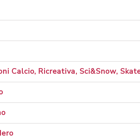
oni Calcio, Ricreativa, Sci&Snow, Skate
o
no
Nero