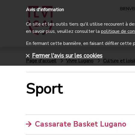
BIENV
Avis d'information
Ce site et les outils tiers qu'il utilise recourent à
en savoir plus, veuillez consulter la
politique de con
En fermant cette bannière, en faisant défiler cette p
Fermer l'avis sur les cookies
Page d'accueil
Vivre Lugano
Culture et loisi
Sport
Cassarate Basket Lugano