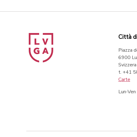
Città d
Piazza d
6900 Lu
Svizzera
t. +41 
Carte
Lun-Ven