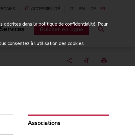
BCAMS
ACCESSIBILITÉ
IT
EN
DE
FR
és décrites dans la politique de confidentialité. Pour
Services
Guichet en ligne
ous consentez à l'utilisation des cookies.
Associations