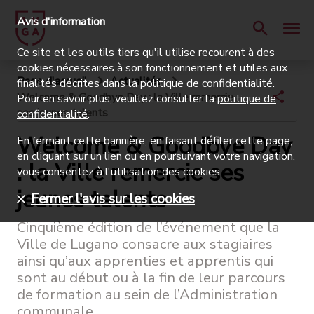
Avis d'information
Ce site et les outils tiers qu'il utilise recourent à des
cookies nécessaires à son fonctionnement et utiles aux
Page d'accueil
Actualités
finalités décrites dans la politique de confidentialité.
Welcome & Goodbye Day : la Ville remercie
Pour en savoir plus, veuillez consulter la
politique de
ses jeunes talents
confidentialité
.
Welcome & Goodbye Day
En fermant cette bannière, en faisant défiler cette page,
en cliquant sur un lien ou en poursuivant votre navigation,
: la Ville remercie ses
vous consentez à l'utilisation des cookies.
jeunes talents
Fermer l'avis sur les cookies
Cinquième édition de l’événement que la
Ville de Lugano consacre aux stagiaires
ainsi qu’aux apprenties et apprentis qui
sont au début ou à la fin de leur parcours
de formation au sein de l’Administration
communale.