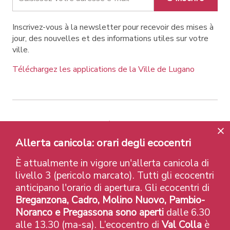
Inscrivez-vous à la newsletter pour recevoir des mises à
jour, des nouvelles et des informations utiles sur votre
ville.
Téléchargez les applications de la Ville de Lugano
Contatti
Liens
Avis légal
Allerta canicola: orari degli ecocentri
Politique de confidentialité
Labels et Distinctions
Credits
È attualmente in vigore un'allerta canicola di
© 2026 Città di Lugano
livello 3 (pericolo marcato). Tutti gli ecocentri
anticipano l'orario di apertura. Gli ecocentri di
Breganzona, Cadro, Molino Nuovo, Pambio-
Noranco e Pregassona sono aperti
dalle 6.30
alle 13.30 (ma-sa). L’ecocentro di
Val Colla
è