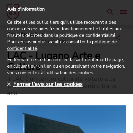
Avis d'information
Ce site et les outils tiers qu'il utilise recourent à des
cookies nécessaires à son fonctionnement et utiles aux
Page d'accueil
finalités décrites dans la politique de confidentialité.
LAC - Lugano Arte e Cultura
Pour en savoir plus, veuillez consulter la
politique de
confidentialité
.
LAC - Lugano Arte e
En fermant cette bannière, en faisant défiler cette page,
Cultura
en cliquant sur un lien ou en poursuivant votre navigation,
vous consentez à l'utilisation des cookies.
Il LAC è un centro culturale votato alla
Fermer l'avis sur les cookies
produzione artistica e all’incontro tra le
arti