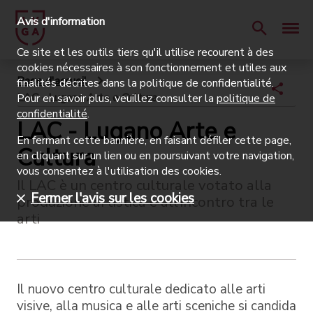
Avis d'information
Ce site et les outils tiers qu'il utilise recourent à des
cookies nécessaires à son fonctionnement et utiles aux
Page d'accueil
finalités décrites dans la politique de confidentialité.
LAC - Lugano Arte e Cultura
Pour en savoir plus, veuillez consulter la
politique de
confidentialité
.
LAC - Lugano Arte e
En fermant cette bannière, en faisant défiler cette page,
Cultura
en cliquant sur un lien ou en poursuivant votre navigation,
vous consentez à l'utilisation des cookies.
Il LAC è un centro culturale votato alla
Fermer l'avis sur les cookies
produzione artistica e all’incontro tra le
arti
Il nuovo centro culturale dedicato alle arti
visive, alla musica e alle arti sceniche si candida