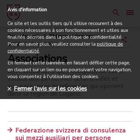
Avis d'information
Ce site et les outils tiers qu'il utilise recourent à des
cookies nécessaires à son fonctionnement et utiles aux
Page d'accueil
Thèmes et Services
finalités décrites dans la politique de confidentialité.
Social
Associations
Pour en savoir plus, veuillez consulter la
politique de
confidentialité
.
Associations
En fermant cette bannière, en faisant défiler cette page,
en cliquant sur un lien ou en poursuivant votre navigation,
Les associations qui s'occupent de l'aide
vous consentez à l'utilisation des cookies.
sociale aux personnes défavorisées et
aux personnes handicapées qui opèrent
Fermer l'avis sur les cookies
dans la région de Lugano.
Federazione svizzera di consulenza
sui mezzi ausiliari per persone