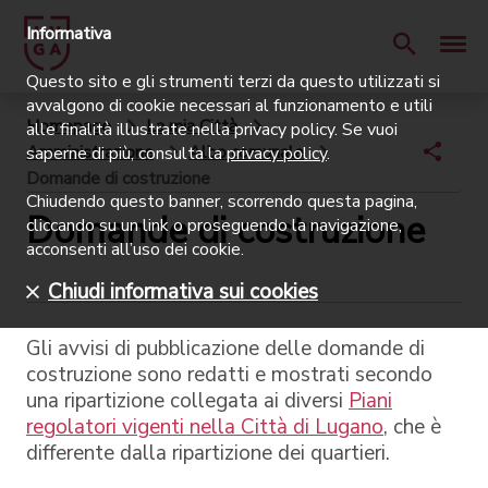
Informativa
Questo sito e gli strumenti terzi da questo utilizzati si
avvalgono di cookie necessari al funzionamento e utili
Homepage
La mia Città
alle finalità illustrate nella privacy policy. Se vuoi
Amministrazione
Albo comunale
saperne di più, consulta la
privacy policy
.
Domande di costruzione
Chiudendo questo banner, scorrendo questa pagina,
Domande di costruzione
cliccando su un link o proseguendo la navigazione,
acconsenti all’uso dei cookie.
Chiudi informativa sui cookies
Gli avvisi di pubblicazione delle domande di
costruzione sono redatti e mostrati secondo
una ripartizione collegata ai diversi
Piani
regolatori vigenti nella Città di Lugano
, che è
differente dalla ripartizione dei quartieri.