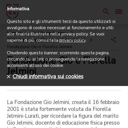
Informativa
Questo sito e gli strumenti terzi da questo utilizzati si
avvalgono di cookie necessari al funzionamento e utili
Homepage
Vivere Lugano
alle finalità illustrate nella privacy policy. Se vuoi
Cultura e tempo libero
Associazioni
saperne di più, consulta la
privacy policy
.
Fondazione Gio e Fiorella Jelmini
Chiudendo questo banner, scorrendo questa pagina,
Fondazione Gio e Fiorella
cliccando su un link o proseguendo la navigazione,
acconsenti all’uso dei cookie.
Jelmini
Chiudi informativa sui cookies
La Fondazione Gio Jelmini, creata il 16 febbraio
2001 è stata fortemente voluta da Fiorella
Jelmini-Lurati, per ricordare la figura del marito
Gio Jelmini, docente di educazione fisica presso