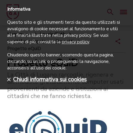
Informativa
Questo sito e gli strumenti terzi da questo utilizzati si
avvalgono di cookie necessari al funzionamento e utili
Homepage
La mia Città
alle finalità illustrate nella privacy policy. Se vuoi
La città si racconta
Progetti
saperne di più, consulta la
privacy policy
.
Progetto eQuiD
Chiudendo questo banner, scorrendo questa pagina,
Progetto eQuiD
cliccando su un link o proseguendo la navigazione,
acconsenti all’uso dei cookie.
La Città di Lugano raccoglie, rigenera e
Chiudi informativa sui cookies
distribuisce gratuitamente computer usati
provenienti da aziende e istituzioni ai
cittadini che ne fanno richiesta.