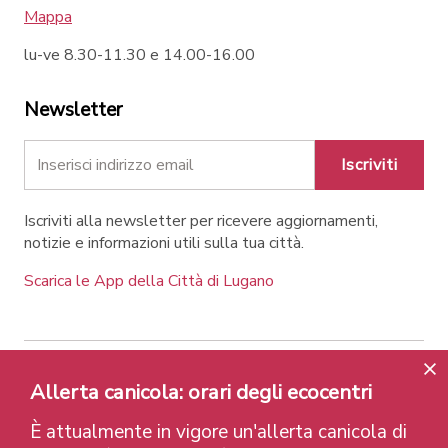
Mappa
lu-ve 8.30-11.30 e 14.00-16.00
Newsletter
Iscriviti
Iscriviti alla newsletter per ricevere aggiornamenti,
notizie e informazioni utili sulla tua città.
Scarica le App della Città di Lugano
Allerta canicola: orari degli ecocentri
Contatti
Link
Note legali
Privacy Policy
Label e riconoscimenti
Credits
È attualmente in vigore un'allerta canicola di