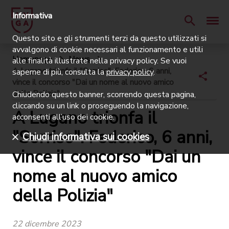
Informativa
Questo sito e gli strumenti terzi da questo utilizzati si
avvalgono di cookie necessari al funzionamento e utili
Homepage
News
alle finalità illustrate nella privacy policy. Se vuoi
A Lugano trionfa il "Sorriso". Federico, 6 anni,
saperne di più, consulta la
privacy policy
.
vince il concorso "Dai un nome al nuovo amico
della Polizia"
Chiudendo questo banner, scorrendo questa pagina,
cliccando su un link o proseguendo la navigazione,
A Lugano trionfa il
acconsenti all’uso dei cookie.
"Sorriso". Federico, 6 anni,
Chiudi informativa sui cookies
vince il concorso "Dai un
nome al nuovo amico
della Polizia"
22 dicembre 2023