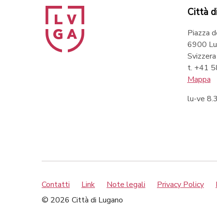
Città d
Piazza d
6900 Lu
Svizzera
t. +41 
Mappa
lu-ve 8
Contatti
Link
Note legali
Privacy Policy
© 2026 Città di Lugano