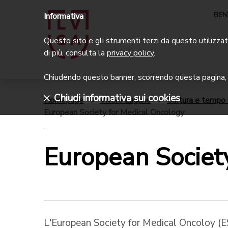
BEN
Informativa
Questo sito e gli strumenti terzi da questo utilizzati
di più, consulta la
privacy policy
.
Chiudendo questo banner, scorrendo questa pagina, c
Chiudi informativa sui cookies
Homepage
Vivere Lugano
Cultura e tempo 
European Society for Medical Oncology
European Societ
L'European Society for Medical Oncoloy (E