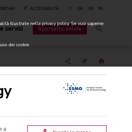
EBCAM
ACCESSIBILITÀ
IT
EN
DE
FR
alità illustrate nella privacy policy. Se vuoi saperne
e servizi
Sportello online
uso dei cookie.
gy
e a