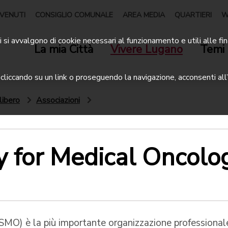
VENUTI
CONSIGLIO COMUNALE
AREA MEDIA
QUARTIERI
W
 si avvalgono di cookie necessari al funzionamento e utili alle fin
La mia Città
Vivere Lugano
Temi 
liccando su un link o proseguendo la navigazione, acconsenti all’
libero
Associazioni
y for Medical Oncolo
SMO) è la più importante organizzazione professional