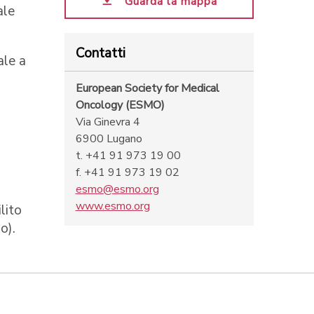
Guarda la mappa
ale
Contatti
ale a
European Society for Medical
Oncology (ESMO)
Via Ginevra 4
6900 Lugano
t. +41 91 973 19 00
f. +41 91 973 19 02
esmo@esmo.org
www.esmo.org
lito
o).