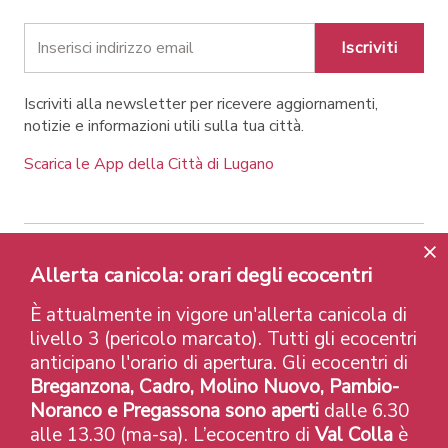
Iscriviti
Iscriviti alla newsletter per ricevere aggiornamenti,
notizie e informazioni utili sulla tua città.
Scarica le App della Città di Lugano
Allerta canicola: orari degli ecocentri
Contatti
Link
Note legali
Privacy Policy
Label e riconoscimenti
Credits
È attualmente in vigore un'allerta canicola di
© 2026 Città di Lugano
livello 3 (pericolo marcato). Tutti gli ecocentri
anticipano l'orario di apertura. Gli ecocentri di
Breganzona, Cadro, Molino Nuovo, Pambio-
Noranco e Pregassona sono aperti
dalle 6.30
alle 13.30 (ma-sa). L’ecocentro di
Val Colla
è