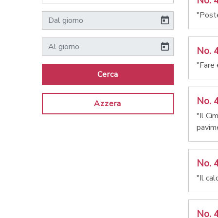
No. 
"Poste
No. 
"Fare 
Cerca
No. 
Azzera
"Il Ci
pavime
No. 
"Il ca
No. 