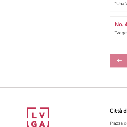
"Una V
No. 
"Veget
Città d
Piazza d