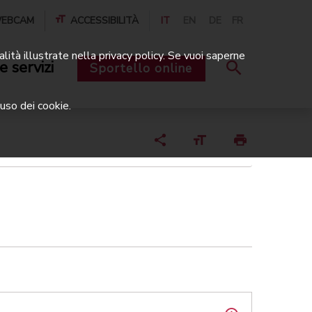
EBCAM
ACCESSIBILITÀ
IT
EN
DE
FR
alità illustrate nella privacy policy. Se vuoi saperne
e servizi
Sportello online
uso dei cookie.