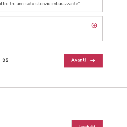
ltre tre anni solo silenzio imbarazzante"
Avanti
95