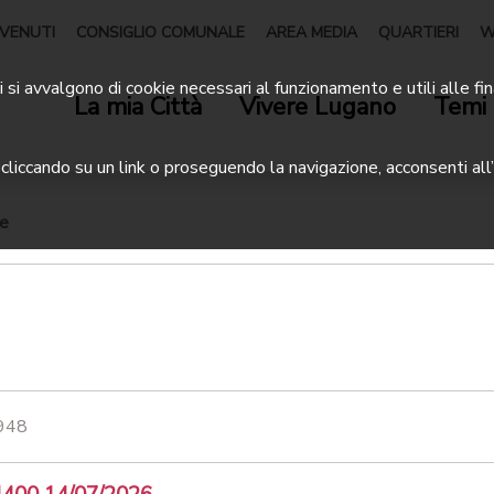
VENUTI
CONSIGLIO COMUNALE
AREA MEDIA
QUARTIERI
W
 si avvalgono di cookie necessari al funzionamento e utili alle fin
La mia Città
Vivere Lugano
Temi 
liccando su un link o proseguendo la navigazione, acconsenti all’
ze
 948