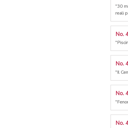
"30 mi
reali 
No. 
"Pisci
No. 
"Il Ce
No. 
"Fenom
No. 