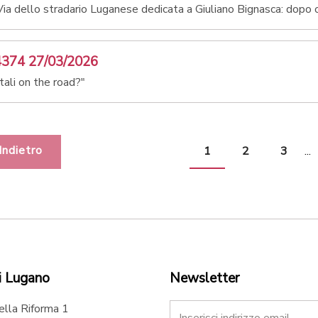
ia dello stradario Luganese dedicata a Giuliano Bignasca: dopo o
4374 27/03/2026
ali on the road?"
Indietro
1
2
3
...
i Lugano
Newsletter
ella Riforma 1