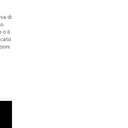
ova di
to
 o il
icato
zioni