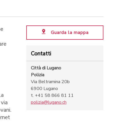
le
Guarda la mappa
are
Contatti
Città di Lugano
Polizia
Via Beltramina 20b
6900 Lugano
la
t. +41 58 866 81 11
 via
polizia@lugano.ch
vani.
ernet