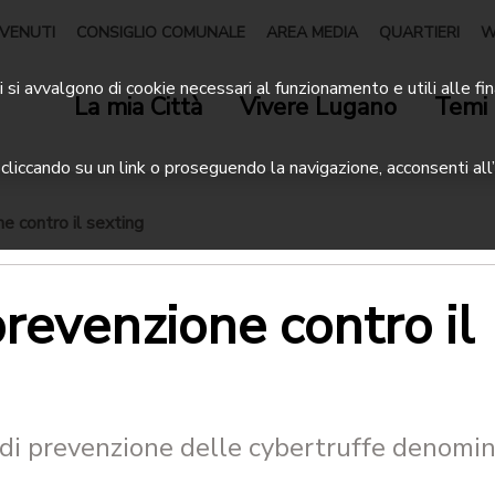
VENUTI
CONSIGLIO COMUNALE
AREA MEDIA
QUARTIERI
W
 si avvalgono di cookie necessari al funzionamento e utili alle fin
La mia Città
Vivere Lugano
Temi 
liccando su un link o proseguendo la navigazione, acconsenti all’
 contro il sexting
evenzione contro il
di prevenzione delle cybertruffe denomi