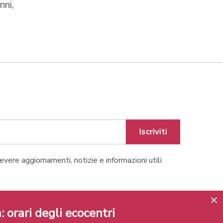
nni,
Iscriviti
cevere aggiornamenti, notizie e informazioni utili
Lugano
: orari degli ecocentri