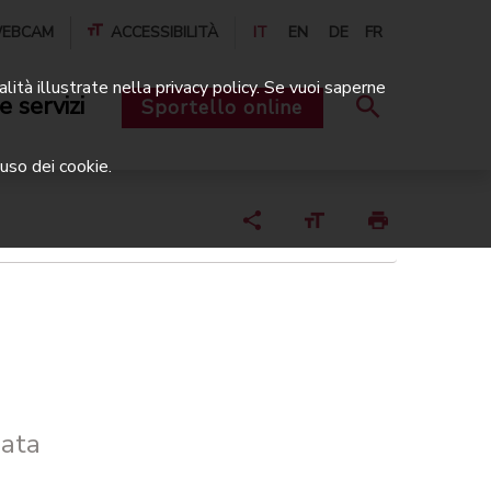
EBCAM
ACCESSIBILITÀ
IT
EN
DE
FR
alità illustrate nella privacy policy. Se vuoi saperne
e servizi
Sportello online
uso dei cookie.
nata