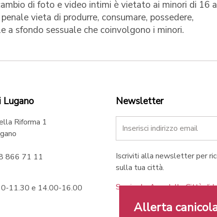
ambio di foto e video intimi è vietato ai minori di 16 a
e penale vieta di produrre, consumare, possedere,
ile a sfondo sessuale che coinvolgono i minori.
i Lugano
Newsletter
ella Riforma 1
gano
Iscriviti alla newsletter per ri
58 866 71 11
sulla tua città.
Scarica le App della Città di 
.30-11.30 e 14.00-16.00
Allerta canicola