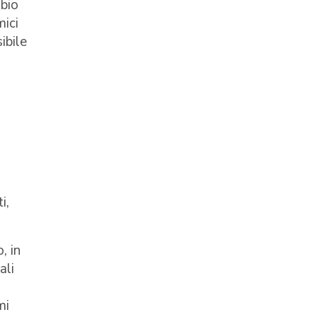
mbio
mici
ibile
i,
, in
ali
mi