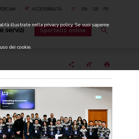
EBCAM
ACCESSIBILITÀ
IT
EN
DE
FR
alità illustrate nella privacy policy. Se vuoi saperne
e servizi
Sportello online
uso dei cookie.