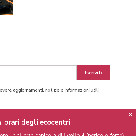
Iscriviti
cevere aggiornamenti, notizie e informazioni utili
Lugano
: orari degli ecocentri
re un'allerta canicola di livello 4 (pericolo forte).