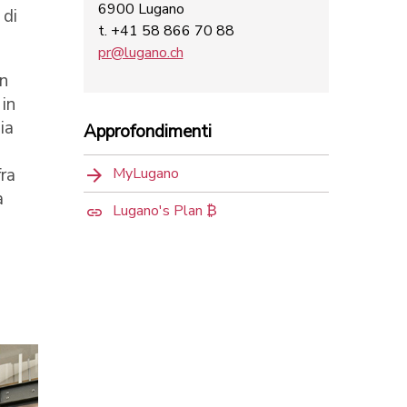
6900 Lugano
 di
t. +41 58 866 70 88
pr@lugano.ch
on
 in
ia
Approfondimenti
fra
MyLugano
a
Lugano's Plan ₿