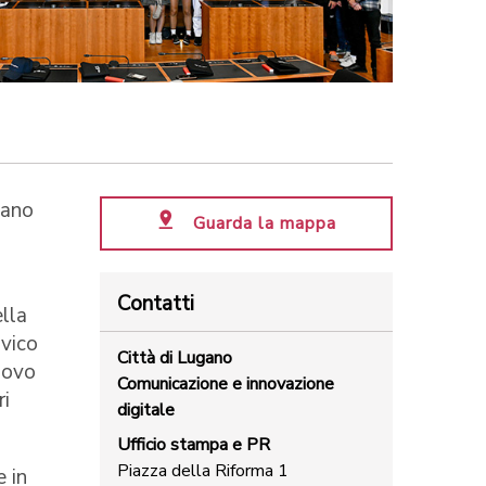
gano
Guarda la mappa
Contatti
lla
ivico
Città di Lugano
uovo
Comunicazione e innovazione
ri
digitale
Ufficio stampa e PR
Piazza della Riforma 1
e in