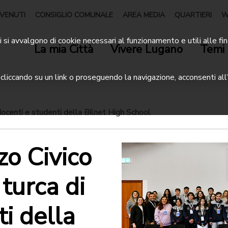
VENUTI
CONSIGLIO COMUNALE
AREA MEDIA
QUARTIERI
W
 si avvalgono di cookie necessari al funzionamento e utili alle fin
La mia Città
Vivere Lugano
Temi 
liccando su un link o proseguendo la navigazione, acconsenti all’
docenti e studenti della Bilnet High School
zo Civico
turca di
i della