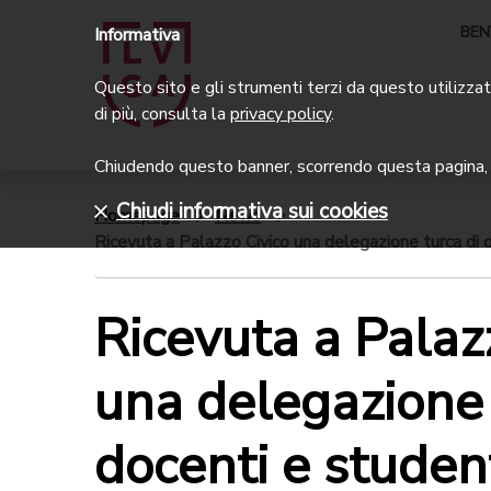
BEN
Informativa
Questo sito e gli strumenti terzi da questo utilizzati
di più, consulta la
privacy policy
.
Chiudendo questo banner, scorrendo questa pagina, c
Chiudi informativa sui cookies
Homepage
News
Ricevuta a Palazzo Civico una delegazione turca di 
Ricevuta a Palaz
una delegazione 
docenti e student