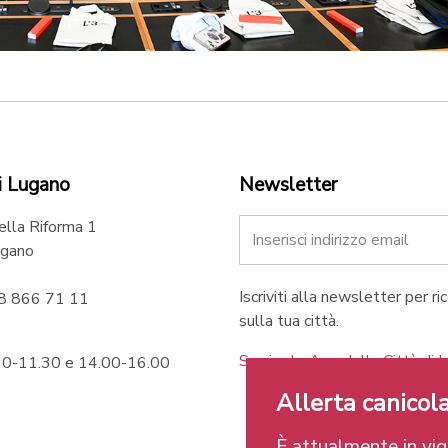
i Lugano
Newsletter
ella Riforma 1
gano
Iscriviti alla newsletter per ri
58 866 71 11
sulla tua città.
Scarica le App della Città di 
.30-11.30 e 14.00-16.00
Allerta canicola
È attualmente in vigo