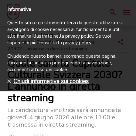
Informativa
Questo sito e gli strumenti terzi da questo utilizzati si
avvalgono di cookie necessari al funzionamento e utili
Homepage
News
alle finalità illustrate nella privacy policy. Se vuoi
Quale sarà la Capitale Culturale Svizzera
saperne di più, consulta la
privacy policy
.
2030? L’annuncio in diretta streaming
Chiudendo questo banner, scorrendo questa pagina,
Quale sarà la Capitale
cliccando su un link o proseguendo la navigazione,
acconsenti all’uso dei cookie.
Culturale Svizzera 2030?
Chiudi informativa sui cookies
L’annuncio in diretta
streaming
La candidatura vincitrice sarà annunciata
giovedì 4 giugno 2026 alle ore 11.00 e
trasmessa in diretta streaming.