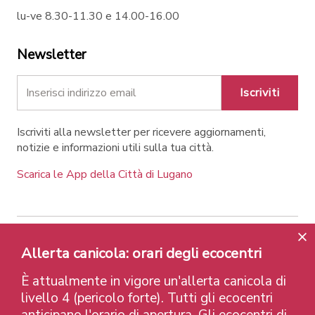
lu-ve 8.30-11.30 e 14.00-16.00
Newsletter
Iscriviti
Iscriviti alla newsletter per ricevere aggiornamenti,
notizie e informazioni utili sulla tua città.
Scarica le App della Città di Lugano
Contatti
Link
Note legali
Privacy Policy
Allerta canicola: orari degli ecocentri
Label e riconoscimenti
Credits
È attualmente in vigore un'allerta canicola di
© 2026 Città di Lugano
livello 4 (pericolo forte). Tutti gli ecocentri