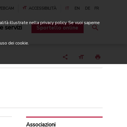
EBCAM
ACCESSIBILITÀ
IT
EN
DE
FR
alità illustrate nella privacy policy. Se vuoi saperne
e servizi
Sportello online
uso dei cookie.
Associazioni