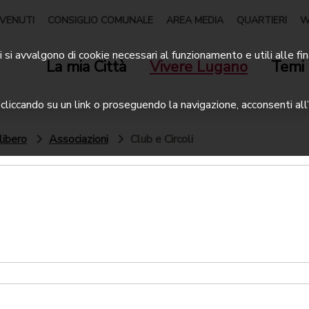
VENUTI
CONSIGLIO COMUNALE
AREA MEDIA
QUARTIERI
W
 si avvalgono di cookie necessari al funzionamento e utili alle fin
La mia Città
Vivere Lugano
Temi 
liccando su un link o proseguendo la navigazione, acconsenti all’
libero
Associazioni
Club e Circoli