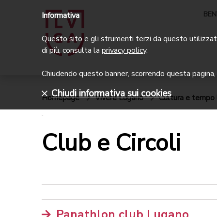
BEN
Informativa
Questo sito e gli strumenti terzi da questo utilizzati
di più, consulta la
privacy policy
.
Chiudendo questo banner, scorrendo questa pagina, c
Chiudi informativa sui cookies
Homepage
Vivere Lugano
Cultura e tempo 
Club e Circoli
Panathlon club Lugano