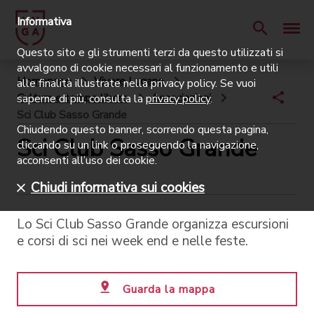
Informativa
Questo sito e gli strumenti terzi da questo utilizzati si
avvalgono di cookie necessari al funzionamento e utili
Homepage
Vivere Lugano
alle finalità illustrate nella privacy policy. Se vuoi
Cultura e tempo libero
Associazioni
saperne di più, consulta la
privacy policy
.
Sci Club Sasso Grande
Chiudendo questo banner, scorrendo questa pagina,
Sci Club Sasso Grande
cliccando su un link o proseguendo la navigazione,
acconsenti all’uso dei cookie.
Chiudi informativa sui cookies
Lo Sci Club Sasso Grande organizza escursioni
e corsi di sci nei week end e nelle feste.
Guarda la mappa